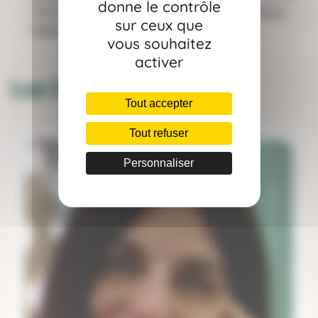
donne le contrôle
l’animateur·rice ou via
formation@agence-
sur ceux que
lucie.com
.
vous souhaitez
activer
Les intervenants
Tout accepter
Tout refuser
Personnaliser